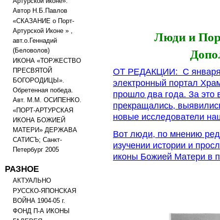
Артурской иконе».
Автор Н.Б.Павлов
«СКАЗАНИЕ о Порт-
Артурской Иконе » ,
Люди и Пор
авт.о.Геннадий
(Беловолов)
Допол
ИКОНА «ТОРЖЕСТВО
ОТ РЕДАКЦИИ: С января 2
ПРЕСВЯТОЙ
БОГОРОДИЦЫ».
электронный портал Храм
Обретенная победа.
прошло два года. За это
Авт. М.М. ОСИПЕНКО.
прекращались, выявилис
«ПОРТ-АРТУРСКАЯ
новые исследователи на
ИКОНА БОЖИЕЙ
МАТЕРИ» ДЕРЖАВА
Вот люди, по мнению ред
САТИСЪ; Санкт-
изучении истории и прос
Петербург 2005
иконы Божией Матери в по
РАЗНОЕ
АКТУАЛЬНО
РУССКО-ЯПОНСКАЯ
ВОЙНА 1904-05 г.
ФОНД П-А ИКОНЫ