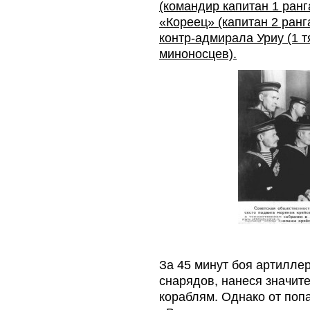
(командир капитан 1 ранг
«Кореец» (капитан 2 ранг
контр-адмирала Уриу (1 т
миноносцев).
За 45 минут боя артилле
снарядов, нанеся значит
кораблям. Однако от поп