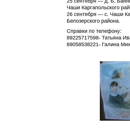
25 сентября — д. Б. Банн
Чаши Каргапольского рай
26 сентября — с. Чаши К
Белозерского района.
Справки по телефону:
89225717598- Татьяна И
89058538221- Галина Ми