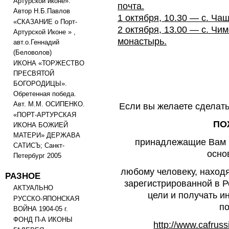
Артурской иконе».
почта.
Автор Н.Б.Павлов
1 октября, 10.30 — с. Ча
«СКАЗАНИЕ о Порт-
2 октября, 13.00 — с. Чи
Артурской Иконе » ,
монастырь.
авт.о.Геннадий
(Беловолов)
ИКОНА «ТОРЖЕСТВО
ПРЕСВЯТОЙ
БОГОРОДИЦЫ».
Обретенная победа.
Авт. М.М. ОСИПЕНКО.
Если вы желаете сделать
«ПОРТ-АРТУРСКАЯ
ПО
ИКОНА БОЖИЕЙ
МАТЕРИ» ДЕРЖАВА
принадлежащие Вам и
САТИСЪ; Санкт-
осно
Петербург 2005
любому человеку, наход
РАЗНОЕ
зарегистрированной в Р
АКТУАЛЬНО
цели и получать 
РУССКО-ЯПОНСКАЯ
п
ВОЙНА 1904-05 г.
ФОНД П-А ИКОНЫ
http://www.cafrussi