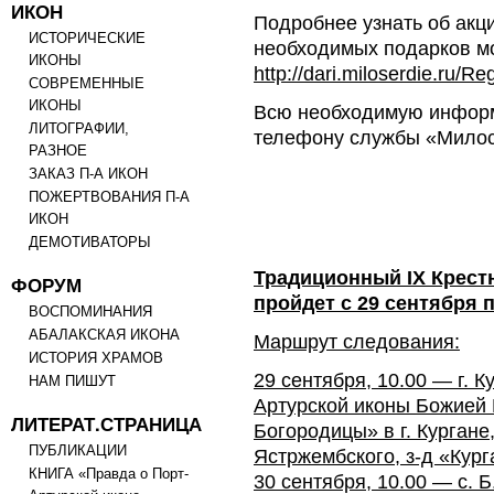
ИКОН
Подробнее узнать об акци
ИСТОРИЧЕСКИЕ
необходимых подарков м
ИКОНЫ
http://dari.miloserdie.ru/R
СОВРЕМЕННЫЕ
ИКОНЫ
Всю необходимую информ
ЛИТОГРАФИИ,
телефону службы «Милосе
РАЗНОЕ
ЗАКАЗ П-А ИКОН
ПОЖЕРТВОВАНИЯ П-А
ИКОН
ДЕМОТИВАТОРЫ
Традиционный IX Крест
ФОРУМ
пройдет с 29 сентября п
ВОСПОМИНАНИЯ
АБАЛАКСКАЯ ИКОНА
Маршрут следования:
ИСТОРИЯ ХРАМОВ
29 сентября, 10.00 — г. К
НАМ ПИШУТ
Артурской иконы Божией
ЛИТЕРАТ.СТРАНИЦА
Богородицы» в г. Кургане
ПУБЛИКАЦИИ
Ястржембского, з-д «Кур
КНИГА «Правда о Порт-
30 сентября, 10.00 — с. 