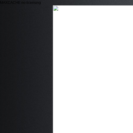
MAXCACHE no licensing