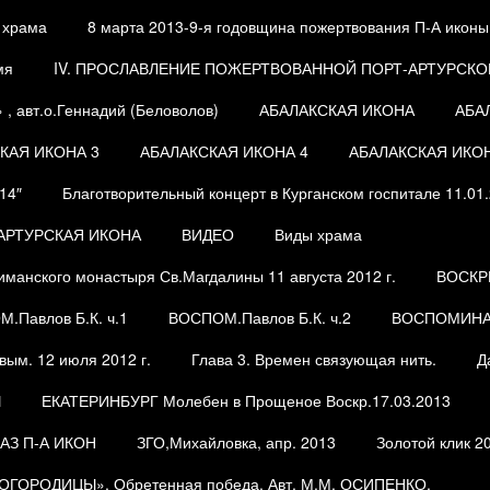
 храма
8 марта 2013-9-я годовщина пожертвования П-А иконы
мя
IV. ПРОСЛАВЛЕНИЕ ПОЖЕРТВОВАННОЙ ПОРТ-АРТУРСКОЙ
, авт.о.Геннадий (Беловолов)
АБАЛАКСКАЯ ИКОНА
АБА
КАЯ ИКОНА 3
АБАЛАКСКАЯ ИКОНА 4
АБАЛАКСКАЯ ИКОН
14″
Благотворительный концерт в Курганском госпитале 11.01
-АРТУРСКАЯ ИКОНА
ВИДЕО
Виды храма
манского монастыря Св.Магдалины 11 августа 2012 г.
ВОСКР
.Павлов Б.К. ч.1
ВОСПОМ.Павлов Б.К. ч.2
ВОСПОМИН
вым. 12 июля 2012 г.
Глава 3. Времен связующая нить.
Д
Ы
ЕКАТЕРИНБУРГ Молебен в Прощеное Воскр.17.03.2013
АЗ П-А ИКОН
ЗГО,Михайловка, апр. 2013
Золотой клик 2
ОРОДИЦЫ». Обретенная победа. Авт. М.М. ОСИПЕНКО.