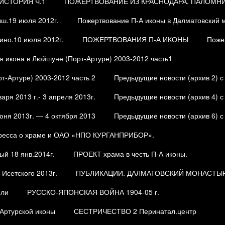
ИСТОРИЯ Ч.1
ПОЖЕРТВОВАНИЕ ИЗ КРАСНОДАРА. ПАЛОМНИ
ыш.19 июля 2012г.
Пожертвование П-А иконы в Далматовский 
ино.10 июля 2012г.
ПОЖЕРТВОВАНИЯ П-А ИКОНЫ
Поже
я икона в Люйшуне (Порт-Артуре) 2003-2012 часть1
т-Артуре) 2003-2012 часть 2
Предыдущие новости (архив 2) с 2
аря 2013 г.- 3 апреля 2013г.
Предыдущие новости (архив 4) с
юня 2013г. — 4 октября 2013
Предыдущие новости (архив 6) с 
ресса о храме и ОАО «НПО КУРГАНПРИБОР».
ый 18 янв.2014г.
ПРОЕКТ храма в честь П-А иконы.
Исетского 2013г.
ПУБЛИКАЦИИ. ДАЛМАТОВСКИЙ МОНАСТЫРЬ
ели
РУССКО-ЯПОНСКАЯ ВОЙНА 1904-05 г.
-Артурской иконы
СЕСТРИЧЕСТВО 2 Перинатал.центр