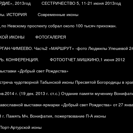
ДИЕ», 2013год
СЕСТРИЧЕСТВО 5, 11-21 июня 2013год
еты. ИСТОРИЯ
Современные иконы
 по Невскому проспекту собрал около 100 тысяч прихожан.
СКОЙ ИКОНЫ
ФОТОГАЛЕРЕЯ
АН-ЧИМЕЕВО. Часть2 «МАРШРУТ» -фото Людмилы Улешевой 24-2
Ь. КОНФЕРЕНЦИЯ.
ФОТООТЧЕТ.МИШКИНО,1 июня 2012
ыставки «Добрый свет Рождества»
реча чудотворной Табынской иконы Пресвятой Богородицы в храм
2014 г. (19 дек. 2013 г. ст.с.) Отдание памяти мученику Вонифат
авославной выставки-ярмарки «Добрый свет Рождества» от 27 янва
3 г. Память Мч. Вонифатия, пожертвование П-А иконы
орт-Артурской ионы