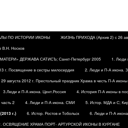
ИАЛЫ ПО ИСТОРИИ ИКОНЫ
ЖИЗНЬ ПРИХОДА (Архив 2) с 26 авгу
р В.Н. Носков
АТЕРИ» ДЕРЖАВА САТИСЪ; Санкт-Петербург 2005
1. Люди 
13 г. Посвящение в сестры милосердия
2. Люди и П-А икона. 
29 августа 2012 г. Престольный праздник Храма в честь П-А иконы
3.Люди и П-А икона. Цент.Россия
4. История П-А иконы в по
 часть 2
4. Люди и П-А икона. СМИ
5. Истор. МДА и С; Ки
2013 г.)
6. Истор. Ростов и Тобольск
6. Люди и П-А икона
2г. ОСВЯЩЕНИЕ ХРАМА ПОРТ- АРТУРСКОЙ ИКОНЫ В КУРГАНЕ