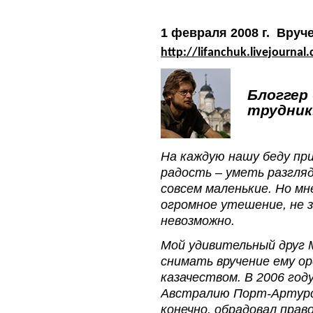
1 февраля 2008 г. Вру
http
://
lifanchuk
.
livejournal
.
Блоггер
трудник
На каждую нашу беду пр
радость – уметь разгля
совсем маленькие. Но мн
огромное утешение, не 
невозможно.
Мой удивительный друг 
снимать вручение ему ор
казачеством. В 2006 год
Австралию Порт-Артурс
конечно, обрадовал пра