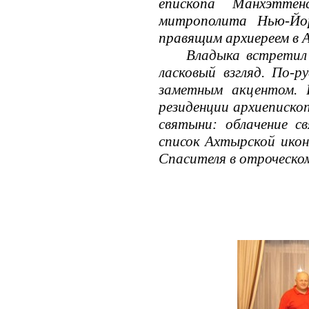
епископа Манхэттен
митрополита Нью-Йо
правящим архиереем в 
Владыка встретил 
ласковый взгляд. По-р
заметным акцентом. В
резиденции архиеписко
святыни: облачение с
список Ахтырской ико
Спасителя в отроческом