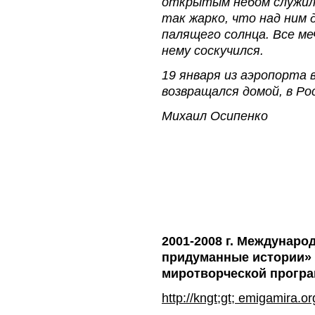
открытым небом служил
так жарко, что над ним
палящего солнца. Все ме
нему соскучился.
19 января из аэропорта 
возвращался домой, в Р
Михаил Осипенко
2001-2008 г. Междунаро
придуманные истории»
миротворческой програ
http://kngt;gt; emigamira.o