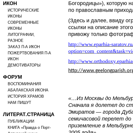
ИКОН
Богородицы»), которую на
по православным прихода
ИСТОРИЧЕСКИЕ
ИКОНЫ
(Здесь и далее, ввиду ог
СОВРЕМЕННЫЕ
ссылки на описание этог
ИКОНЫ
привожу только фотограф
ЛИТОГРАФИИ,
РАЗНОЕ
http://www.eparhia-saratov.r
ЗАКАЗ П-А ИКОН
option=com_content&task=v
ПОЖЕРТВОВАНИЯ П-А
ИКОН
http://www.orthodoxy.eparhia
ДЕМОТИВАТОРЫ
http://www.geelongparish.or
ФОРУМ
ВОСПОМИНАНИЯ
АБАЛАКСКАЯ ИКОНА
ИСТОРИЯ ХРАМОВ
«…Из Москвы до Мельбур
НАМ ПИШУТ
Сначала я долетел до с
Эмиратов — города Дуба
ЛИТЕРАТ.СТРАНИЦА
семичасовой перелет до 
ПУБЛИКАЦИИ
приземление в Мельбурне
КНИГА «Правда о Порт-
2005 года».