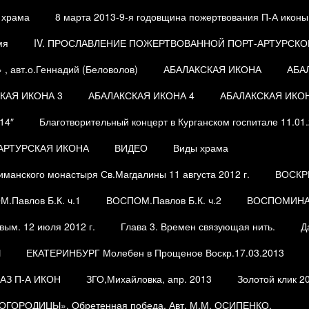
 храма
8 марта 2013-9-я годовщина пожертвования П-А иконы
мя
IV. ПРОСЛАВЛЕНИЕ ПОЖЕРТВОВАННОЙ ПОРТ-АРТУРСКОЙ
, авт.о.Геннадий (Беловолов)
АБАЛАКСКАЯ ИКОНА
АБА
КАЯ ИКОНА 3
АБАЛАКСКАЯ ИКОНА 4
АБАЛАКСКАЯ ИКОН
14″
Благотворительный концерт в Курганском госпитале 11.01
-АРТУРСКАЯ ИКОНА
ВИДЕО
Виды храма
манского монастыря Св.Магдалины 11 августа 2012 г.
ВОСКР
.Павлов Б.К. ч.1
ВОСПОМ.Павлов Б.К. ч.2
ВОСПОМИН
вым. 12 июля 2012 г.
Глава 3. Времен связующая нить.
Д
Ы
ЕКАТЕРИНБУРГ Молебен в Прощеное Воскр.17.03.2013
АЗ П-А ИКОН
ЗГО,Михайловка, апр. 2013
Золотой клик 2
ОРОДИЦЫ». Обретенная победа. Авт. М.М. ОСИПЕНКО.