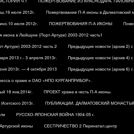
ИСТОРИЯ Ч.1
ПОЖЕРТВОВАНИЕ ИЗ КРАСНОДАРА. ПАЛОМНИ
ыш.19 июля 2012г.
Пожертвование П-А иконы в Далматовский 
ино.10 июля 2012г.
ПОЖЕРТВОВАНИЯ П-А ИКОНЫ
Поже
я икона в Люйшуне (Порт-Артуре) 2003-2012 часть1
т-Артуре) 2003-2012 часть 2
Предыдущие новости (архив 2) с 2
аря 2013 г.- 3 апреля 2013г.
Предыдущие новости (архив 4) с
юня 2013г. — 4 октября 2013
Предыдущие новости (архив 6) с 
ресса о храме и ОАО «НПО КУРГАНПРИБОР».
ый 18 янв.2014г.
ПРОЕКТ храма в честь П-А иконы.
Исетского 2013г.
ПУБЛИКАЦИИ. ДАЛМАТОВСКИЙ МОНАСТЫРЬ
ели
РУССКО-ЯПОНСКАЯ ВОЙНА 1904-05 г.
-Артурской иконы
СЕСТРИЧЕСТВО 2 Перинатал.центр