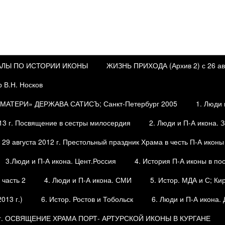
ИАЛЫ ПО ИСТОРИИ ИКОНЫ
ЖИЗНЬ ПРИХОДА (Архив 2) с 26 авгу
р В.Н. Носков
АТЕРИ» ДЕРЖАВА САТИСЪ; Санкт-Петербург 2005
1. Люди 
13 г. Посвящение в сестры милосердия
2. Люди и П-А икона. 
29 августа 2012 г. Престольный праздник Храма в честь П-А иконы
3.Люди и П-А икона. Цент.Россия
4. История П-А иконы в по
 часть 2
4. Люди и П-А икона. СМИ
5. Истор. МДА и С; Ки
013 г.)
6. Истор. Ростов и Тобольск
6. Люди и П-А икона.
2г. ОСВЯЩЕНИЕ ХРАМА ПОРТ- АРТУРСКОЙ ИКОНЫ В КУРГАНЕ