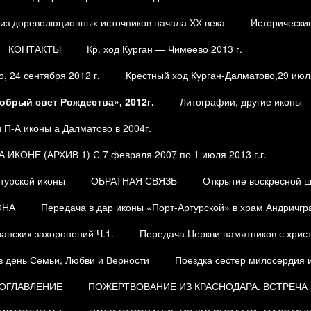
из дореволюционных источников начала ХХ века
Исторически
КОНТАКТЫ
Кр. ход Курган — Чимеево 2013 г.
, 24 сентября 2012 г.
Крестный ход Курган-Далматово,29 июля
обрый свет Рождества», 2012г.
Литографии, другие иконы
П-А иконы а Далматово в 2004г.
ОНЕ (АРХИВ 1) С 7 февраля 2007 по 1 июля 2013 г.г.
турской иконы
ОБРАТНАЯ СВЯЗЬ
Открытие воскресной 
ОНА
Передача в дар иконы «Порт-Артурской» в храм Андричгр
анских захоронений Ч.1.
Передача Церкви памятников с христ
в день Семьи, Любви и Верности
Поездка сестер милосердия и
 ОГЛАВЛЕНИЕ
ПОЖЕРТВОВАНИЕ ИЗ КРАСНОДАРА. ВСТРЕЧА 