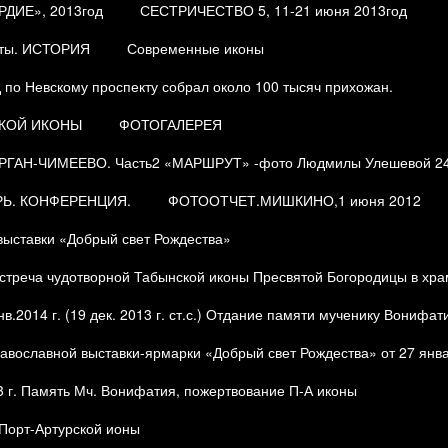
ДИЕ», 2013год
СЕСТРИЧЕСТВО 5, 11-21 июня 2013год
еты. ИСТОРИЯ
Современные иконы
 по Невскому проспекту собрал около 100 тысяч прихожан.
СКОЙ ИКОНЫ
ФОТОГАЛЕРЕЯ
АН-ЧИМЕЕВО. Часть2 «МАРШРУТ» -фото Людмилы Улешевой 24-2
Ь. КОНФЕРЕНЦИЯ.
ФОТООТЧЕТ.МИШКИНО,1 июня 2012
ыставки «Добрый свет Рождества»
реча чудотворной Табынской иконы Пресвятой Богородицы в храм
2014 г. (19 дек. 2013 г. ст.с.) Отдание памяти мученику Вонифат
авославной выставки-ярмарки «Добрый свет Рождества» от 27 янва
3 г. Память Мч. Вонифатия, пожертвование П-А иконы
орт-Артурской ионы