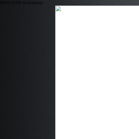
MAXCACHE no licensing