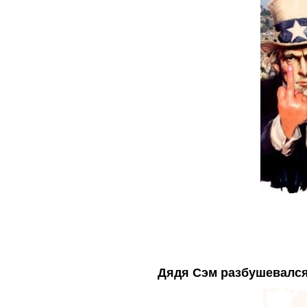
Дядя Сэм разбушевалс