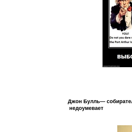
Джон Булль— собирате
недоумевает