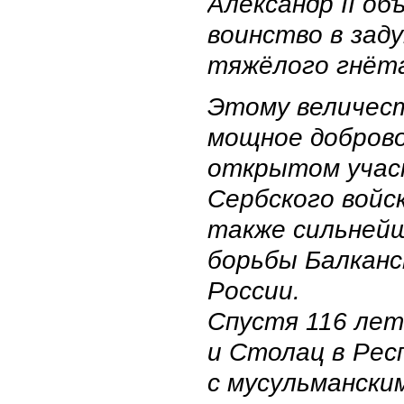
Александр II об
воинство в зад
тяжёлого гнёта
Этому величес
мощное доброво
открытом участ
Сербского войск
также сильнейш
борьбы Балканск
России.
Спустя 116 лет
и Столац в Рес
с мусульмански