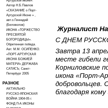
Артурской иконе».
Автор Н.Б.Павлов
«СКАЗАНИЕ о Порт-
Артурской Иконе » ,
авт.о.Геннадий
(Беловолов)
Журналист На
ИКОНА «ТОРЖЕСТВО
ПРЕСВЯТОЙ
С ДНЕМ РУССК
БОГОРОДИЦЫ».
Обретенная победа.
Завтра 13 апрел
Авт. М.М. ОСИПЕНКО.
«ПОРТ-АРТУРСКАЯ
месте гибели г
ИКОНА БОЖИЕЙ
МАТЕРИ» ДЕРЖАВА
Корниловские п
САТИСЪ; Санкт-
Петербург 2005
икона «Порт-Ар
РАЗНОЕ
добровольцев. 
АКТУАЛЬНО
благодаря кому
РУССКО-ЯПОНСКАЯ
ВОЙНА 1904-05 г.
ФОНД П-А ИКОНЫ