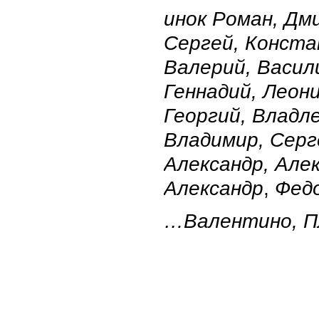
инок Роман,
Дм
Сергей,
Конста
Валерий,
Васил
Геннадий,
Леон
Георгий,
Владле
Владимир,
Серг
Александр,
Але
Александр
,
Фед
…Валентино,
П