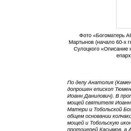
Фото «Богоматерь Аб
Мартынов (начало 60-х гг.
Сулоцкого «Описание 
епарх
По делу Анатолия (Камен
допрошен епископ Тюмен
Иоанн Данилович). В про
мощей святителя Иоанна
Матери и Тобольской Бо
общем основании колчако
мощей и Тобольскую ико
протоиерей Касымов, а