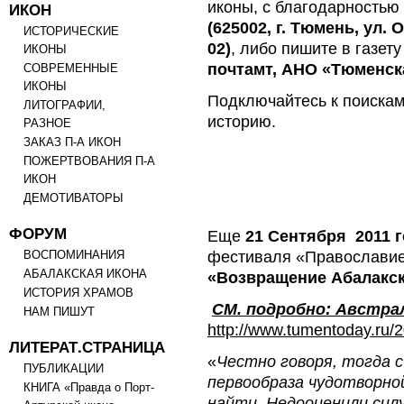
иконы, с благодарностью
ИКОН
(625002, г. Тюмень, ул. 
ИСТОРИЧЕСКИЕ
02)
, либо пишите в газету
ИКОНЫ
почтамт, АНО «Тюменск
СОВРЕМЕННЫЕ
ИКОНЫ
Подключайтесь к поискам,
ЛИТОГРАФИИ,
историю.
РАЗНОЕ
ЗАКАЗ П-А ИКОН
ПОЖЕРТВОВАНИЯ П-А
ИКОН
ДЕМОТИВАТОРЫ
ФОРУМ
Еще
21 Сентября 2011 
фестиваля «Православие
ВОСПОМИНАНИЯ
АБАЛАКСКАЯ ИКОНА
«Возвращение Абалакс
ИСТОРИЯ ХРАМОВ
СМ. подробно: Австрал
НАМ ПИШУТ
http://www.tumentoday.ru/
ЛИТЕРАТ.СТРАНИЦА
«
Честно говоря, тогда с
ПУБЛИКАЦИИ
первообраза чудотворной
КНИГА «Правда о Порт-
найти. Недооценили силу