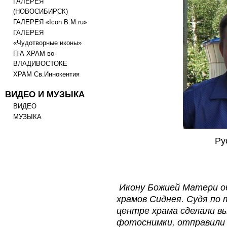
ГАЛЕРЕЯ
(НОВОСИБИРСК)
ГАЛЕРЕЯ «Icon B.M.ru»
ГАЛЕРЕЯ
«Чудотворные иконы»
П-А ХРАМ во
ВЛАДИВОСТОКЕ
ХРАМ Св.Иннокентия
ВИДЕО И МУЗЫКА
ВИДЕО
МУЗЫКА
Ру
Икону Божией Матери об
храмов Сиднея. Судя по 
центре храма сделали в
фотоснимки, отправили и