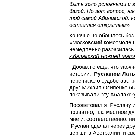
быть голо pсловными и 
базой.
Но вот вопрос, яв
той самой Абалакской, к
остается открытым».
Конечно не обошлось без
«Московский комсомолец
немедленно разразилась
Абалакской Божией Мате
Добавлю еще, что заочн
истории:
Русланом Лат
переписке о судьбе авст
друг Михаил Осипенко был
показывали эту Абалакск
Посоветовал я Руслану и
приватно, т.к. местное д
мне и, соответственно, 
Руслан сделал через др
церкви в Австралии и ср