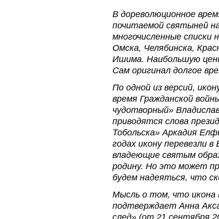
В дореволюционное время
почитаемой святыней на 
многочисленные списки 
Омска, Челябинска, Крас
Ишима. Наибольшую ценн
Сам оригинал долгое вр
По одной из версий, икон
время Гражданской войны
чудотворный» Владислава
приводятся слова прези
Тобольска» Аркадия Елфи
годах икону перевезли в 
владеющие святым образо
родину. Но это может п
будем надеяться, что с
Мысль о том, что икона 
подтверждает Анна Акс
след» (от 21 сентября 20