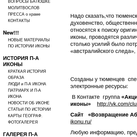
ВОПРОСЫ БАТЮШКЕ
МОЛИТВОСЛОВ
ПРЕССА о храме
Надо сказать,что тюменск
КОНТАКТЫ
духовенство, общественн
относятся к поиску ориг
New!!!
иконы, проводятся различ
НОВЫЕ МАТЕРИАЛЫ
столько усилий было потр
ПО ИСТОРИИ ИКОНЫ
«австралийского следа»,
ИСТОРИЯ П-А
ИКОНЫ
КРАТКАЯ ИСТОРИЯ
ОБРАЗА
Созданы у тюменцев спе
ЛЮДИ и П-А ИКОНА
электронные ресурсы:
ПАТРИАРХ И П-А
В Контакте группа
«Акц
ИКОНА
НОВОСТИ ОБ ИКОНЕ
иконы»
http://vk.com/c
СТАТЬИ ПО ИСТОРИИ
Сайт «Возвращение Аб
КАРТЫ ГЕОГРАФ.
ikonu.ru/
ФОТОГАЛЕРЕЯ
Любую информацию, пред
ГАЛЕРЕЯ П-А