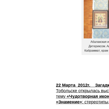
Абалакская 
Дитериксом. А
Кабраммат, храм
22 Марта 2012г. Загад
Тобольске открылась выс
тему
«Чудотворная ико
«Знамение»
: стереотипы