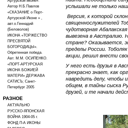
Артурской иконе».
услышали не только наш
Автор Н.Б.Павлов
«СКАЗАНИЕ о Порт-
Версия, к которой скло
Артурской Иконе » ,
священнослужителей Тоб
авт.о.Геннадий
чудотворная Абалакская
(Беловолов)
вывезена в Австралию. Н
ИКОНА «ТОРЖЕСТВО
ПРЕСВЯТОЙ
стране? Оказывается, э
БОГОРОДИЦЫ».
пределы России. Тоболя
Обретенная победа.
акции, решил внести сво
Авт. М.М. ОСИПЕНКО.
«ПОРТ-АРТУРСКАЯ
У него есть друзья в Ав
ИКОНА БОЖИЕЙ
прекрасно знает, как ор
МАТЕРИ» ДЕРЖАВА
навредить делу, чтобы и
САТИСЪ; Санкт-
общем, в тайны сыска Р
Петербург 2005
друзей, и те начали дей
РАЗНОЕ
АКТУАЛЬНО
РУССКО-ЯПОНСКАЯ
ВОЙНА 1904-05 г.
ФОНД П-А ИКОНЫ