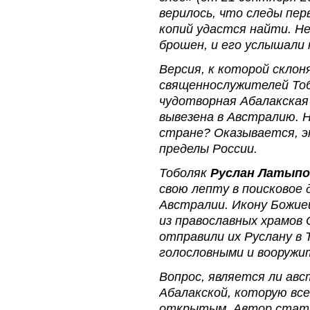
верилось, что следы пер
копий удастся найти. Н
брошен, и его услышали
Версия, к которой скло
священнослужителей Тоб
чудотворная Абалакская
вывезена в Австралию. Н
стране? Оказывается, э
пределы России.
Тоболяк
Руслан Латыпо
свою лепту в поисковое д
Австралии. Икону Божие
из православных храмов
отправили их Руслану в 
голословными и вооружи
Вопрос, является ли авс
Абалакской, которую вс
открытым. Автор стать